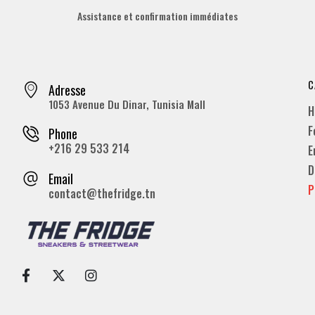
Assistance et confirmation immédiates
C
Adresse
1053 Avenue Du Dinar, Tunisia Mall
H
F
Phone
+216 29 533 214
E
D
Email
P
contact@thefridge.tn