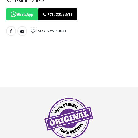
WhatsApp
📞 +21629533214
ADD TO WISHLIST