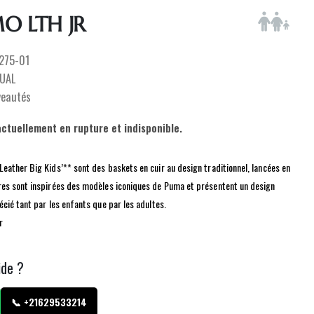
O LTH JR
275-01
UAL
veautés
actuellement en rupture et indisponible.
ather Big Kids’** sont des baskets en cuir au design traditionnel, lancées en
es sont inspirées des modèles iconiques de Puma et présentent un design
cié tant par les enfants que par les adultes.
r
ide ?
📞 +21629533214