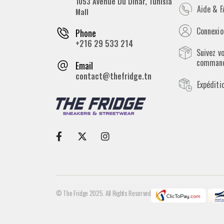
1053 Avenue Du Dinar, Tunisia
Aide & 
Mall
Connexion
Phone
+216 29 533 214
Suivez v
comman
Email
contact@thefridge.tn
Expéditi
© The Fridge 2025. All Rights Reserved