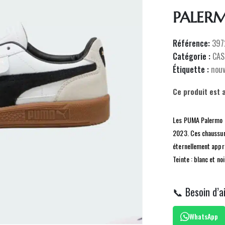
PALERM
Référence:
397
Catégorie :
CAS
Étiquette :
nou
Ce produit est 
Les PUMA Palermo Le
2023. Ces chaussur
éternellement appré
Teinte : blanc et noi
📞 Besoin d’a
WhatsApp