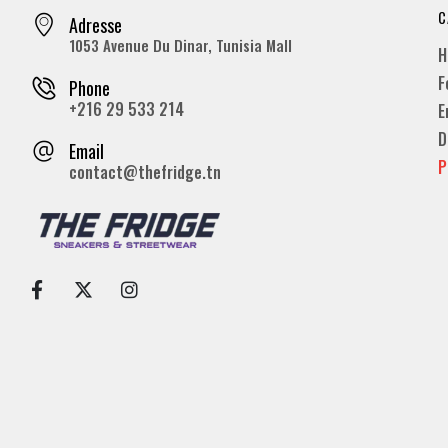
C
Adresse
1053 Avenue Du Dinar, Tunisia Mall
H
F
Phone
+216 29 533 214
E
D
Email
P
contact@thefridge.tn