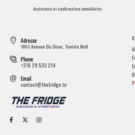
Assistance et confirmation immédiates
C
Adresse
1053 Avenue Du Dinar, Tunisia Mall
H
F
Phone
+216 29 533 214
E
D
Email
P
contact@thefridge.tn