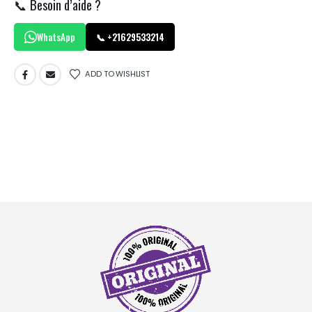
📞 Besoin d’aide ?
WhatsApp
📞 +21629533214
ADD TO WISHLIST