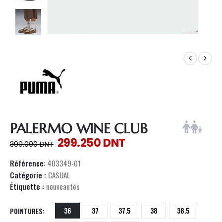
PALERMO WINE CLUB
299.250
DNT
399.000
DNT
Référence:
403349-01
Catégorie :
CASUAL
Étiquette :
nouveautés
36
37
37.5
38
38.5
POINTURES