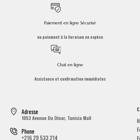
Paiement en ligne Sécurisé
ou paiement à la livraison en espèce
Chat en ligne
Assistance et confirmation immédiates
C
Adresse
1053 Avenue Du Dinar, Tunisia Mall
H
F
Phone
+216 29 533 214
E