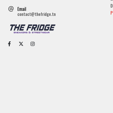
D
Email
P
contact@thefridge.tn