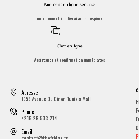
Paiement en ligne Sécurisé
ou paiement à la livraison en espèce
Chat en ligne
Assistance et confirmation immédiates
C
Adresse
1053 Avenue Du Dinar, Tunisia Mall
H
F
Phone
+216 29 533 214
E
D
Email
P
contact@thefridge.tn