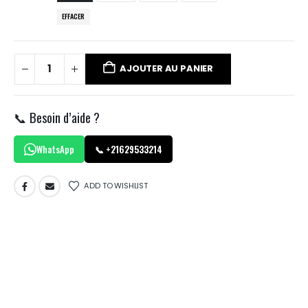
EFFACER
AJOUTER AU PANIER
📞 Besoin d’aide ?
WhatsApp
📞 +21629533214
ADD TO WISHLIST