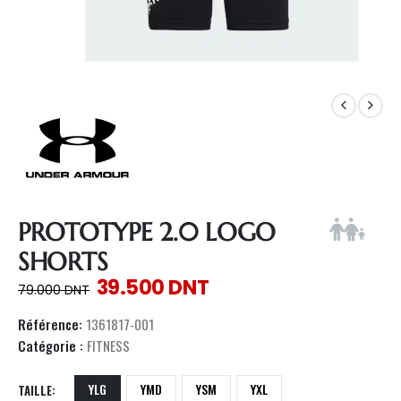
PROTOTYPE 2.0 LOGO
SHORTS
39.500
DNT
79.000
DNT
Référence:
1361817-001
Catégorie :
FITNESS
YLG
YMD
YSM
YXL
TAILLE