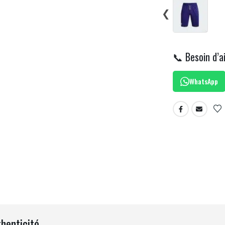
❮
📞 Besoin d’a
WhatsApp
thenticité