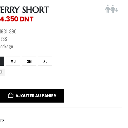
TERRY SHORT
4.350
DNT
1631-390
NESS
tockage
MD
SM
XL
ER
AJOUTER AU PANIER
urs