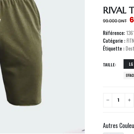
RIVAL 
6
99.000
DNT
Référence:
136
Catégorie :
FIT
Étiquette :
Des
LG
TAILLE
EFFAC
Autres Coule