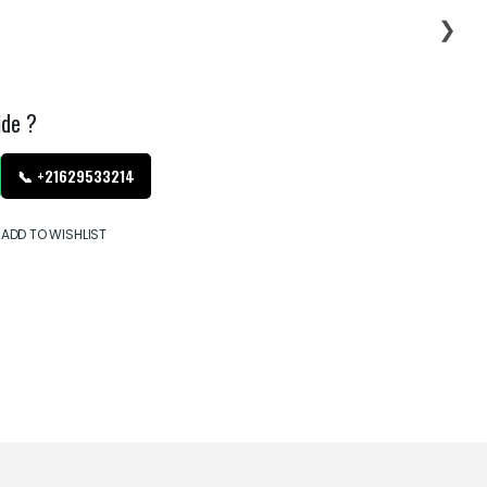
❯
ide ?
📞 +21629533214
ADD TO WISHLIST