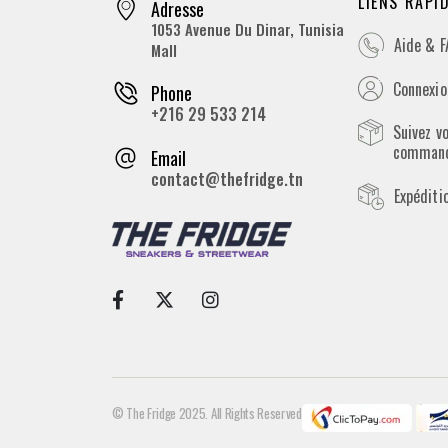
LIENS RAPI
Adresse
1053 Avenue Du Dinar, Tunisia
Aide & 
Mall
Connexion
Phone
+216 29 533 214
Suivez v
comman
Email
contact@thefridge.tn
Expéditi
© The Fridge 2025. All Rights Reserved