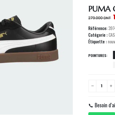
PUMA C
279.000
DNT
Référence:
397
Catégorie :
CAS
Étiquette :
nou
POINTURES
📞 Besoin d’a