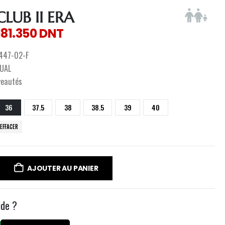
LUB II ERA
181.350
DNT
447-02-F
UAL
veautés
36
37.5
38
38.5
39
40
EFFACER
AJOUTER AU PANIER
ide ?