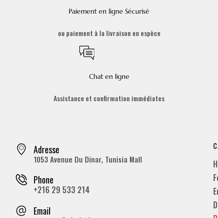
Paiement en ligne Sécurisé
ou paiement à la livraison en espèce
Chat en ligne
Assistance et confirmation immédiates
C
Adresse
1053 Avenue Du Dinar, Tunisia Mall
H
F
Phone
+216 29 533 214
E
D
Email