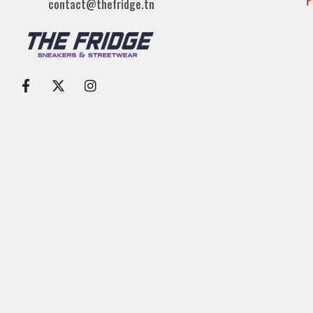
P
contact@thefridge.tn