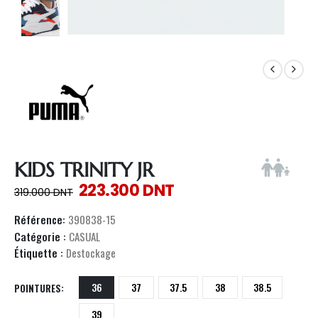
KIDS TRINITY JR
223.300
DNT
319.000
DNT
Référence:
390838-15
Catégorie :
CASUAL
Étiquette :
Destockage
36
37
37.5
38
38.5
POINTURES
39