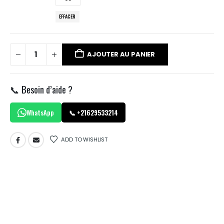
EFFACER
AJOUTER AU PANIER
📞 Besoin d’aide ?
WhatsApp
📞 +21629533214
ADD TO WISHLIST