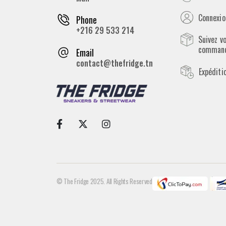
Connexion
Phone
+216 29 533 214
Suivez v
comman
Email
contact@thefridge.tn
Expéditi
© The Fridge 2025. All Rights Reserved