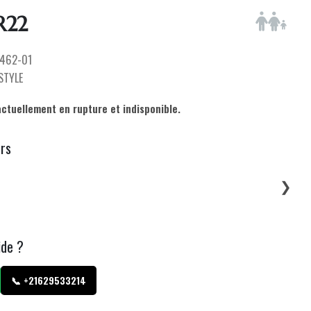
R22
462-01
ESTYLE
actuellement en rupture et indisponible.
urs
❯
ide ?
📞 +21629533214