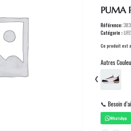
PUMA 
Référence:
383
Catégorie :
LIF
Ce produit est 
Autres Coule
❮
📞 Besoin d’a
WhatsApp