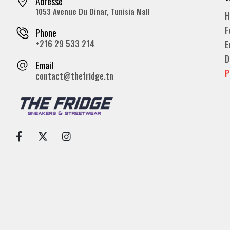
Adresse
1053 Avenue Du Dinar, Tunisia Mall
H
F
Phone
+216 29 533 214
E
D
Email
P
contact@thefridge.tn