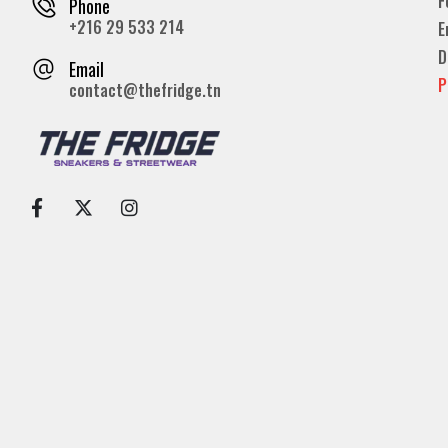
F
Phone
+216 29 533 214
E
D
Email
P
contact@thefridge.tn