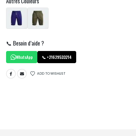
Autres Couleurs
📞 Besoin d’aide ?
WhatsApp
📞 +21629533214
ADD TO WISHLIST