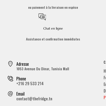
ou paiement à la livraison en espèce
Chat en ligne
Assistance et confirmation immédiates
C
Adresse
1053 Avenue Du Dinar, Tunisia Mall
H
F
Phone
+216 29 533 214
E
D
Email
P
contact@thefridge.tn