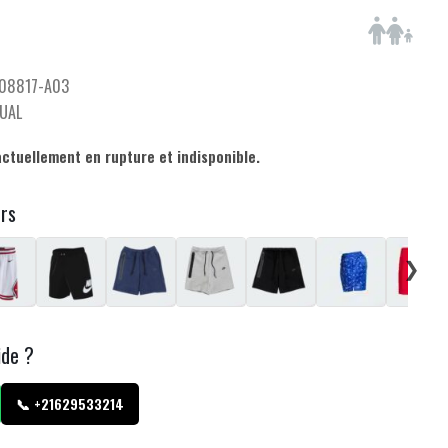
08817-A03
UAL
actuellement en rupture et indisponible.
urs
❯
ide ?
📞 +21629533214