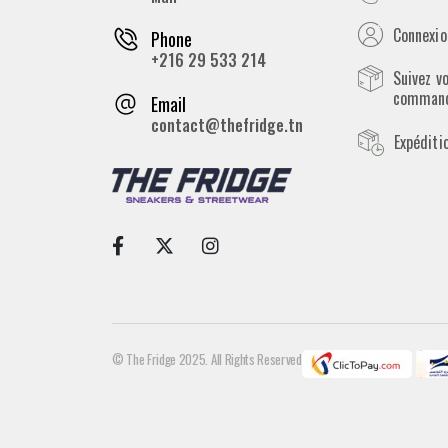
Connexion
Phone
+216 29 533 214
Suivez v
comman
Email
contact@thefridge.tn
Expéditi
© The Fridge 2025. All Rights Reserved