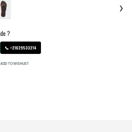
❯
ide ?
📞 +21629533214
ADD TO WISHLIST