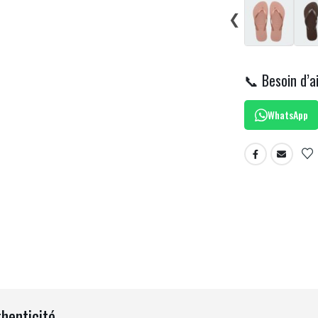
❮
📞 Besoin d’a
WhatsApp
thenticité