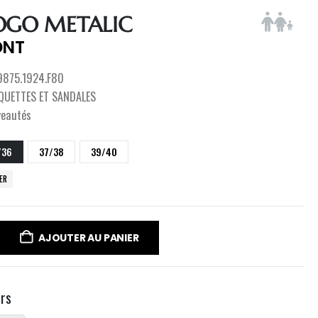
OGO METALIC
DNT
9875.1924.F80
QUETTES ET SANDALES
veautés
/36
37/38
39/40
CER
AJOUTER AU PANIER
urs