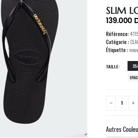
SLIM L
139.000
Référence:
411
Catégorie :
CLA
Étiquette :
nou
35
TAILLE
EFFA
Autres Coule