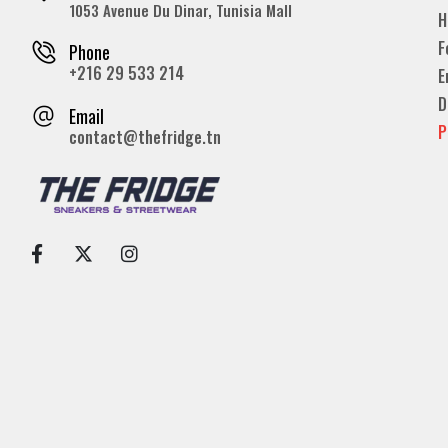
1053 Avenue Du Dinar, Tunisia Mall
H
F
Phone
+216 29 533 214
E
D
Email
P
contact@thefridge.tn