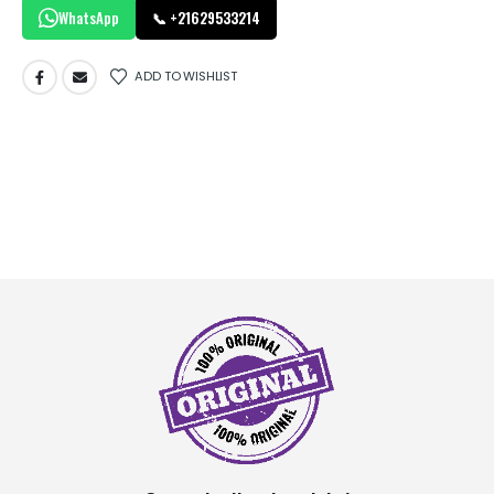
WhatsApp
📞 +21629533214
ADD TO WISHLIST