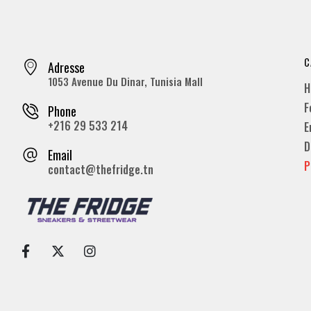
C
Adresse
1053 Avenue Du Dinar, Tunisia Mall
H
F
Phone
+216 29 533 214
E
D
Email
P
contact@thefridge.tn