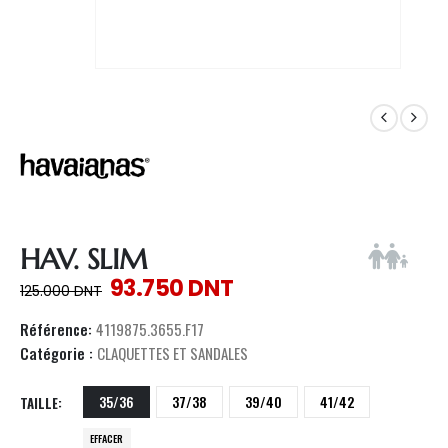
HAV. SLIM
93.750
DNT
125.000
DNT
Référence:
4119875.3655.F17
Catégorie :
CLAQUETTES ET SANDALES
35/36
37/38
39/40
41/42
TAILLE
EFFACER