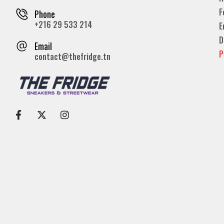
F
Phone
+216 29 533 214
E
D
Email
P
contact@thefridge.tn