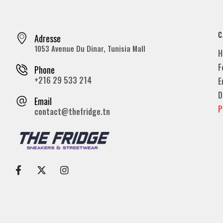
C
Adresse
1053 Avenue Du Dinar, Tunisia Mall
H
F
Phone
+216 29 533 214
E
D
Email
P
contact@thefridge.tn