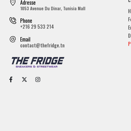
Adresse
1053 Avenue Du Dinar, Tunisia Mall
H
F
Phone
+216 29 533 214
E
D
Email
P
contact@thefridge.tn