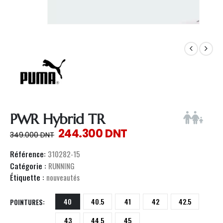
PWR Hybrid TR
244.300
DNT
349.000
DNT
Référence:
310282-15
Catégorie :
RUNNING
Étiquette :
nouveautés
40
40.5
41
42
42.5
POINTURES
43
44.5
45