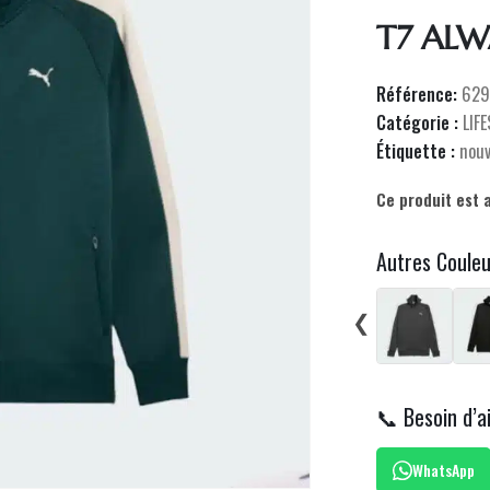
T7 ALW
Référence:
629
Catégorie :
LIF
Étiquette :
nou
Ce produit est 
Autres Coule
❮
📞 Besoin d’a
WhatsApp