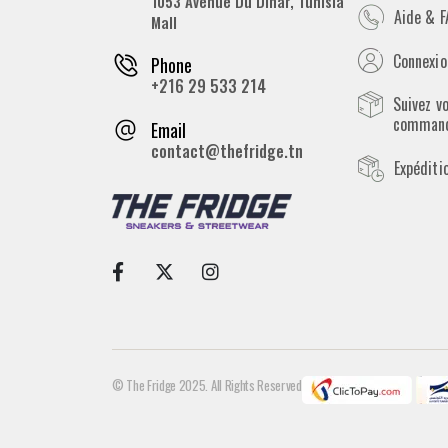
1053 Avenue Du Dinar, Tunisia
Aide & 
Mall
Connexion
Phone
+216 29 533 214
Suivez v
comman
Email
contact@thefridge.tn
Expéditi
© The Fridge 2025. All Rights Reserved