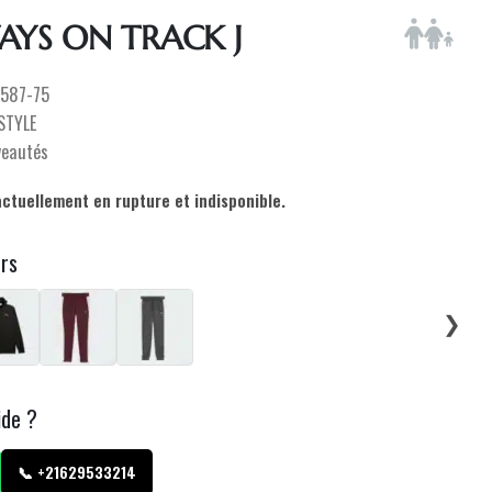
AYS ON TRACK J
587-75
ESTYLE
veautés
actuellement en rupture et indisponible.
urs
❯
ide ?
📞 +21629533214