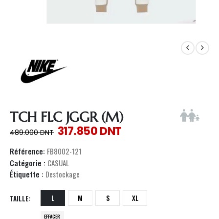
TCH FLC JGGR (M)
317.850
DNT
489.000
DNT
Référence:
FB8002-121
Catégorie :
CASUAL
Étiquette :
Destockage
L
M
S
XL
TAILLE
EFFACER