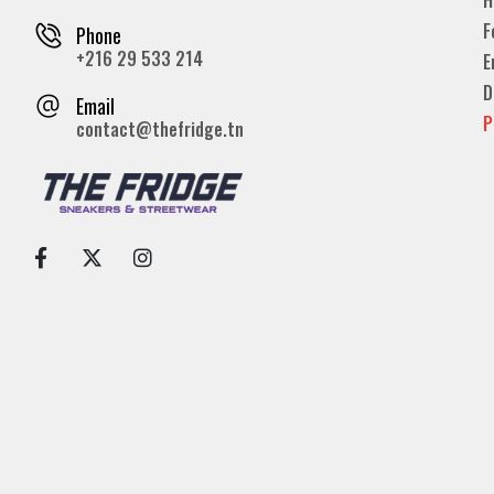
F
Phone
+216 29 533 214
E
D
Email
P
contact@thefridge.tn