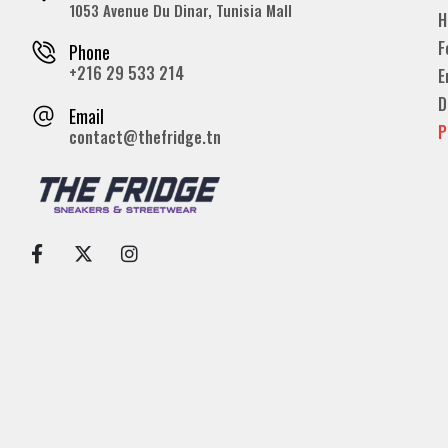
1053 Avenue Du Dinar, Tunisia Mall
H
F
Phone
+216 29 533 214
E
D
Email
P
contact@thefridge.tn