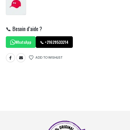
📞 Besoin d’aide ?
WhatsApp
📞 +21629533214
ADD TO WISHLIST