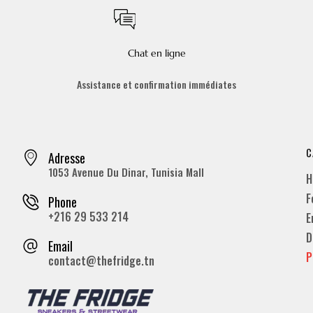
Chat en ligne
Assistance et confirmation immédiates
C
Adresse
1053 Avenue Du Dinar, Tunisia Mall
H
F
Phone
+216 29 533 214
E
D
Email
P
contact@thefridge.tn