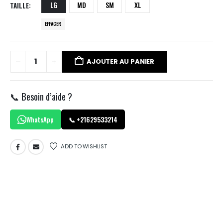
LG
MD
SM
XL
TAILLE
EFFACER
AJOUTER AU PANIER
📞 Besoin d’aide ?
WhatsApp
📞 +21629533214
ADD TO WISHLIST