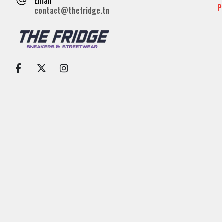
P
contact@thefridge.tn