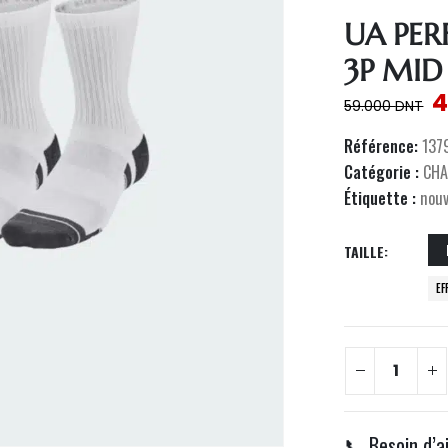
UA PE
3P MID
4
59.000
DNT
Référence:
137
Catégorie :
CHA
Étiquette :
nou
TAILLE
EF
📞 Besoin d’a