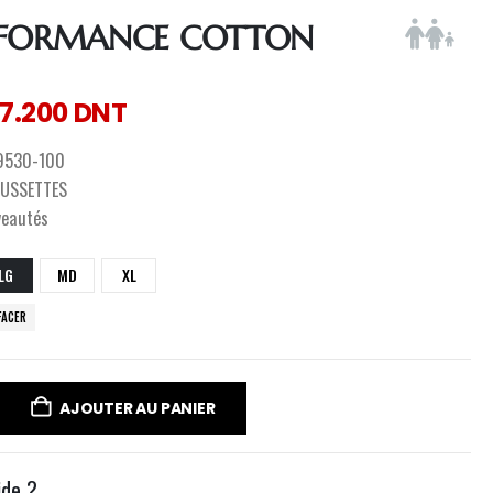
RFORMANCE COTTON
7.200
DNT
9530-100
USSETTES
veautés
LG
MD
XL
FACER
AJOUTER AU PANIER
ide ?