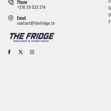
F
Phone
+216 29 533 214
E
D
Email
P
contact@thefridge.tn