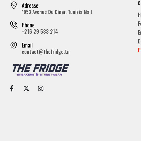
C
Adresse
1053 Avenue Du Dinar, Tunisia Mall
H
F
Phone
+216 29 533 214
E
D
Email
P
contact@thefridge.tn