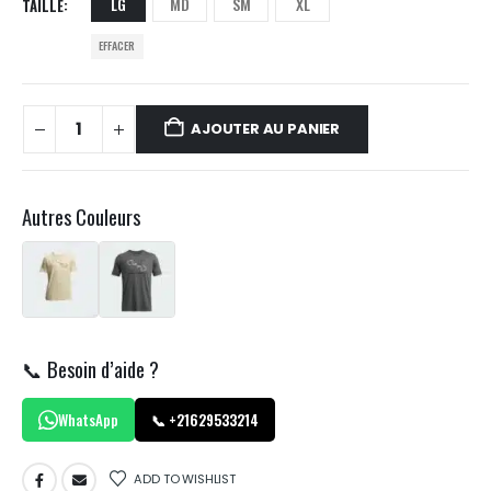
LG
MD
SM
XL
TAILLE
EFFACER
AJOUTER AU PANIER
Autres Couleurs
📞 Besoin d’aide ?
WhatsApp
📞 +21629533214
ADD TO WISHLIST