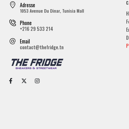
C
Adresse
1053 Avenue Du Dinar, Tunisia Mall
H
F
Phone
+216 29 533 214
E
D
Email
P
contact@thefridge.tn