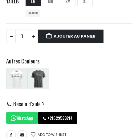
LG
MD
SM
XL
TAILLE
EFFACER
AJOUTER AU PANIER
Autres Couleurs
📞 Besoin d’aide ?
WhatsApp
📞 +21629533214
ADD TO WISHLIST