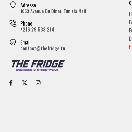
C
Adresse
1053 Avenue Du Dinar, Tunisia Mall
H
F
Phone
+216 29 533 214
E
D
Email
P
contact@thefridge.tn