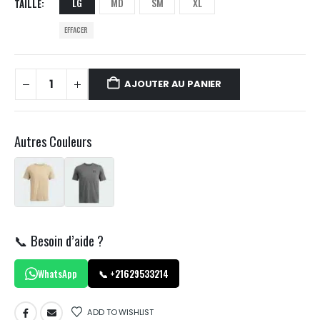
LG
MD
SM
XL
TAILLE
EFFACER
AJOUTER AU PANIER
Autres Couleurs
📞 Besoin d’aide ?
WhatsApp
📞 +21629533214
ADD TO WISHLIST