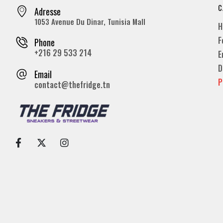
C
Adresse
1053 Avenue Du Dinar, Tunisia Mall
H
F
Phone
+216 29 533 214
E
D
Email
P
contact@thefridge.tn