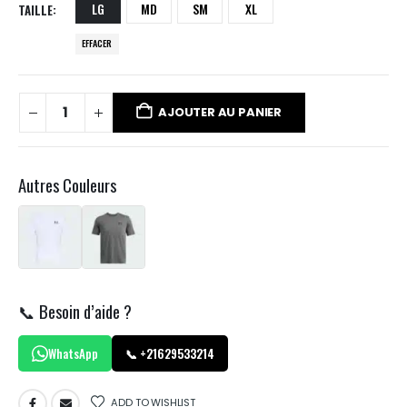
LG
MD
SM
XL
TAILLE
EFFACER
AJOUTER AU PANIER
Autres Couleurs
📞 Besoin d’aide ?
WhatsApp
📞 +21629533214
ADD TO WISHLIST