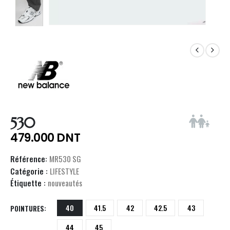
530
479.000
DNT
Référence:
MR530 SG
Catégorie :
LIFESTYLE
Étiquette :
nouveautés
40
41.5
42
42.5
43
POINTURES
44
45