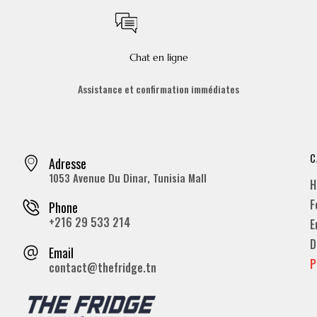
Chat en ligne
Assistance et confirmation immédiates
C
Adresse
1053 Avenue Du Dinar, Tunisia Mall
H
F
Phone
+216 29 533 214
E
D
Email
P
contact@thefridge.tn