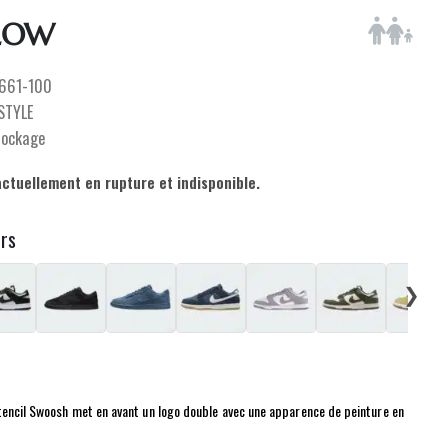
LOW
661-100
ESTYLE
tockage
actuellement en rupture et indisponible.
urs
❯
tencil Swoosh met en avant un logo double avec une apparence de peinture en