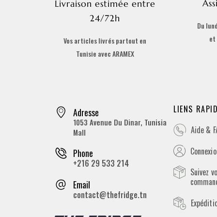
Ass
Livraison estimée entre
24/72h
Du lund
et
Vos articles livrés partout en
Tunisie avec ARAMEX
LIENS RAPI
Adresse
1053 Avenue Du Dinar, Tunisia
Aide & 
Mall
Connexion
Phone
+216 29 533 214
Suivez v
comman
Email
contact@thefridge.tn
Expéditi