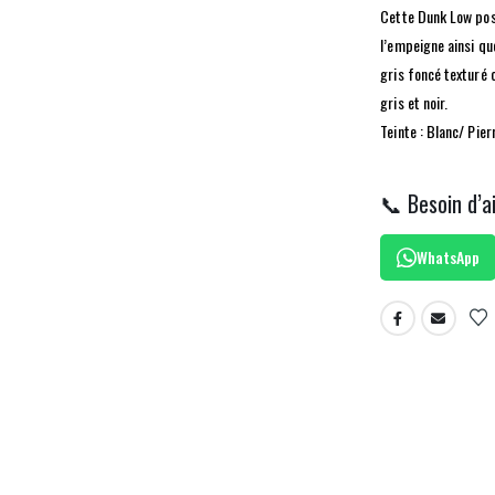
Cette Dunk Low poss
l’empeigne ainsi que
gris foncé texturé 
gris et noir.
Teinte : Blanc/ Pier
📞 Besoin d’a
WhatsApp