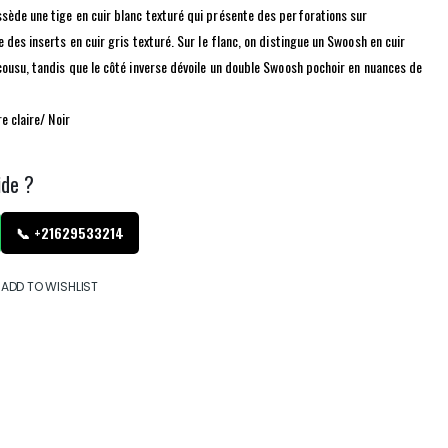
ède une tige en cuir blanc texturé qui présente des perforations sur
 des inserts en cuir gris texturé. Sur le flanc, on distingue un Swoosh en cuir
cousu, tandis que le côté inverse dévoile un double Swoosh pochoir en nuances de
re claire/ Noir
ide ?
📞 +21629533214
ADD TO WISHLIST