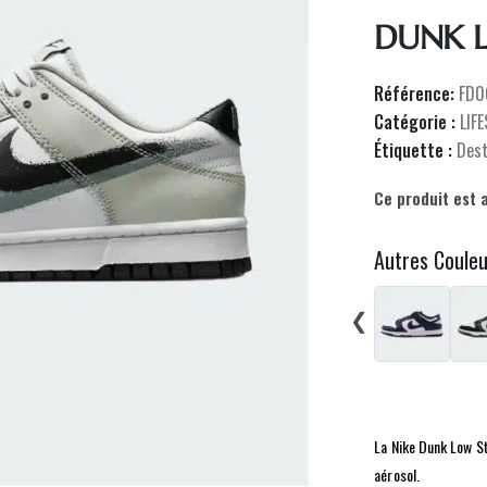
DUNK 
Référence:
FD0
Catégorie :
LIF
Étiquette :
Des
Ce produit est 
Autres Coule
❮
La Nike Dunk Low S
aérosol.