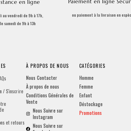
Paiement en ligne Sécur
istance en ligne
ou paiement à la livraison en espè
i au vendredi de 9h à 17h,
 le samedi de 9h à 13h
DES
À PROPOS DE NOUS
CATÉGORIES
Nous Contacter
Homme
FAQs
À propos de nous
Femme
 / S'inscrire
Conditions Générales de
Enfant
Vente
otre
Déstockage
de
Nous Suivre sur
Promotions
Instagram
ons et retours
Nous Suivre sur