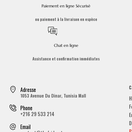
Paiement en ligne Sécurisé
ou paiement à la livraison en espèce
Chat en ligne
Assistance et confirmation immédiates
C
Adresse
1053 Avenue Du Dinar, Tunisia Mall
H
F
Phone
+216 29 533 214
E
D
Email
P