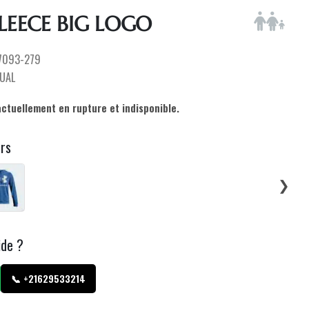
FLEECE BIG LOGO
7093-279
UAL
actuellement en rupture et indisponible.
urs
❯
ide ?
📞 +21629533214