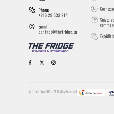
Connexion
Phone
+216 29 533 214
Suivez v
comman
Email
contact@thefridge.tn
Expéditi
© The Fridge 2025. All Rights Reserved