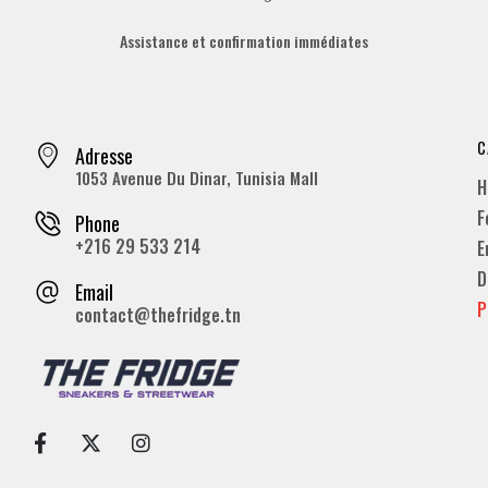
Assistance et confirmation immédiates
C
Adresse
1053 Avenue Du Dinar, Tunisia Mall
H
F
Phone
+216 29 533 214
E
D
Email
P
contact@thefridge.tn