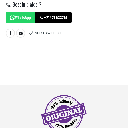
📞 Besoin d’aide ?
WhatsApp
📞 +21629533214
ADD TO WISHLIST