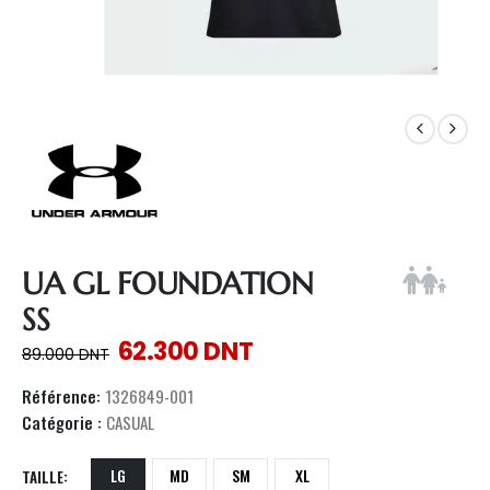
UA GL FOUNDATION
SS
62.300
DNT
89.000
DNT
Référence:
1326849-001
Catégorie :
CASUAL
LG
MD
SM
XL
TAILLE