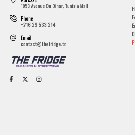
1053 Avenue Du Dinar, Tunisia Mall
H
F
Phone
+216 29 533 214
E
D
Email
P
contact@thefridge.tn