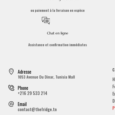
ou paiement à la livraison en espèce
Chat en ligne
Assistance et confirmation immédiates
C
Adresse
1053 Avenue Du Dinar, Tunisia Mall
H
F
Phone
+216 29 533 214
E
D
Email
P
contact@thefridge.tn