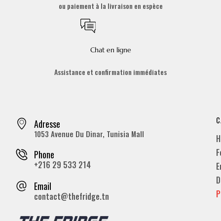
ou paiement à la livraison en espèce
Chat en ligne
Assistance et confirmation immédiates
C
Adresse
1053 Avenue Du Dinar, Tunisia Mall
H
F
Phone
+216 29 533 214
E
D
Email
P
contact@thefridge.tn