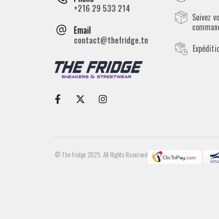
+216 29 533 214
Suivez v
comman
Email
contact@thefridge.tn
Expéditi
© The Fridge 2025. All Rights Reserved