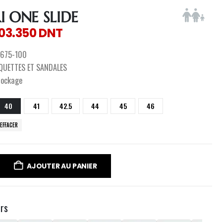
I ONE SLIDE
103.350
DNT
675-100
QUETTES ET SANDALES
tockage
40
41
42.5
44
45
46
EFFACER
AJOUTER AU PANIER
urs