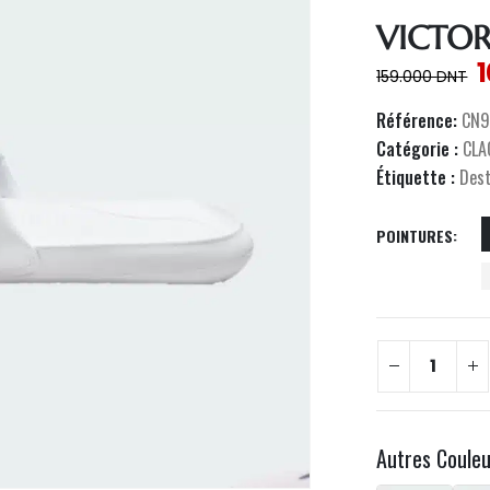
VICTOR
159.000
DNT
Référence:
CN9
Catégorie :
CLA
Étiquette :
Des
POINTURES
Autres Coule