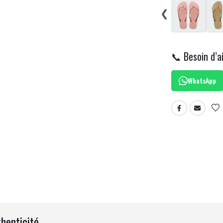
❮
📞 Besoin d’a
WhatsApp
thenticité