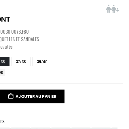
DNT
0030.0076.F80
QUETTES ET SANDALES
veautés
/36
37/38
39/40
CER
AJOUTER AU PANIER
urs