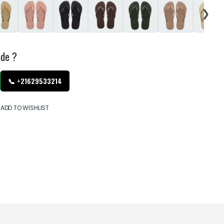
❯
ide ?
📞 +21629533214
ADD TO WISHLIST